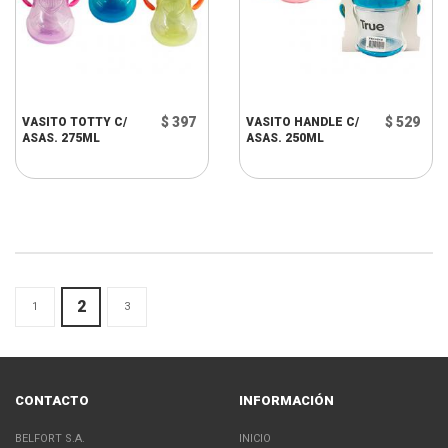
$ 397
$ 529
VASITO TOTTY C/
VASITO HANDLE C/
ASAS. 275ML
ASAS. 250ML
2
1
3
CONTACTO
INFORMACIÓN
BELFORT S.A.
INICIO