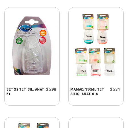
$ 298
$ 231
SET X2 TET. SIL. ANAT.
MAMAD. 150ML TET.
6+
SILIC. ANAT. 0-6