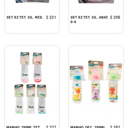
$ 231
$ 298
SET X2 TET. SIL. RED.
SET X2 TET. SIL. ANAT.
0-6
$ 227
$ 282
MAMAD. 250ML TET.
MAMAD. DEC. 250ML