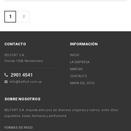
1
2
CONTACTO
INFORMACIÓN
BELFORT S.A.
INICIO
Florida 1528, Montevideo
LA EMPRESA
MARCAS
2901 4541
CONTACTO
info@belfort.com.uy
MAPA DEL SITIO
SOBRE NOSOTROS
BELFORT S.A. importa articulos de diversos origenes y rubros, entre ellos:
jugueteria, bazar, farmacia y perfumeria
FORMAS DE PAGO: