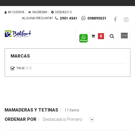
MI CUENTA
INGRESAR
DESEADO
0
2901 4541
098895031
ALGUNA PREGUNTA?
0
MARCAS
TRUE
(17)
MAMADERAS Y TETINAS
17 Items
ORDENAR POR
Destacados Primero