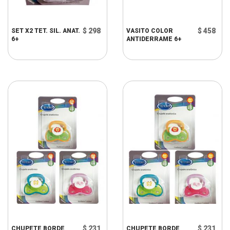
$ 298
$ 458
SET X2 TET. SIL. ANAT.
VASITO COLOR
6+
ANTIDERRAME 6+
$ 231
$ 231
CHUPETE BORDE
CHUPETE BORDE